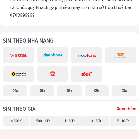
tá. Chúc quý khách gặp nhiều may mắn khi sở hữu thuê bao
0708696969
SIM THEO NHÀ MẠNG
09x
08x
07x
05x
03x
SIM THEO GIÁ
Xem thêm
< 500 K
500 - 1 Tr
1 - 3 Tr
3 - 5 Tr
5 - 10 Tr