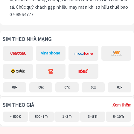
tá. Chúc quý khách gặp nhiều may mắn khi sở hữu thuê bao
0708564777
SIM THEO NHÀ MẠNG
09x
08x
07x
05x
03x
SIM THEO GIÁ
Xem thêm
< 500 K
500 - 1 Tr
1 - 3 Tr
3 - 5 Tr
5 - 10 Tr