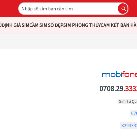
Ủ
ĐỊNH GIÁ SIM
CẦM SIM SỐ ĐẸP
SIM PHONG THỦY
CAM KẾT BÁN H
0708.29.
333
Sim Tứ Qu
07
829333