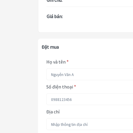
Ghi chú:
Giá bán:
Đặt mua
Họ và tên
*
Số điện thoại
*
Địa chỉ