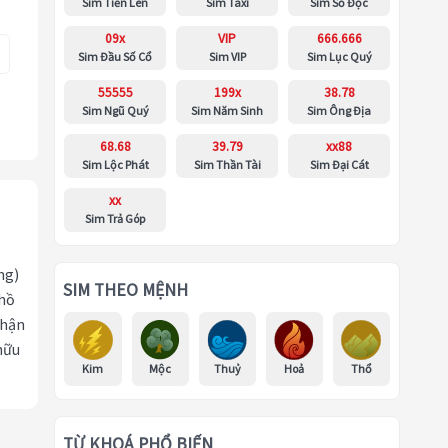
Sim Tiến Lên
Sim Taxi
Sim Số Độc
09x
VIP
666.666
Sim Đầu Số Cổ
Sim VIP
Sim Lục Quý
55555
199x
38.78
Sim Ngũ Quý
Sim Năm Sinh
Sim Ông Địa
68.68
39.79
xx88
Sim Lộc Phát
Sim Thần Tài
Sim Đại Cát
xx
Sim Trả Góp
ng)
SIM THEO MỆNH
 hồ
nhận
hữu
Kim
Mộc
Thuỷ
Hoả
Thổ
TỪ KHOÁ PHỔ BIẾN