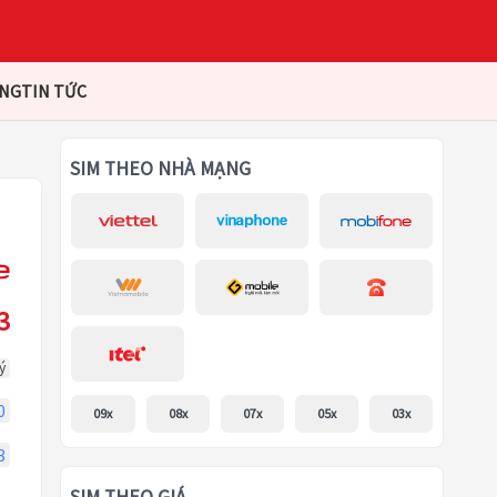
ÀNG
TIN TỨC
SIM THEO NHÀ MẠNG
3
ý
0
09x
08x
07x
05x
03x
3