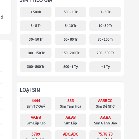
SIM THEO GIÁ
< 500 K
500 - 1 Tr
1 - 3 Tr
 ₫
3 - 5 Tr
5 - 10 Tr
10 - 30 Tr
30 - 50 Tr
50 - 80 Tr
80 - 100 Tr
100 - 150 Tr
150 - 200 Tr
200 - 300 Tr
300 - 500 Tr
500 - 1 Tỷ
> 1 Tỷ
LOẠI SIM
4444
333
AABBCC
Sim Tứ Quý
Sim Tam Hoa
Sim Dễ Nhớ
AA.BB
AB.AB
AB.BA
Sim Lặp Kép
Sim Lặp
Sim Gánh Đảo
6789
ABC.ABC
75.78.78