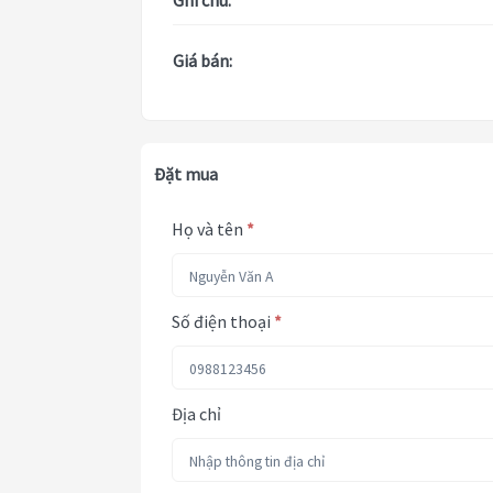
Ghi chú:
Giá bán:
Đặt mua
Họ và tên
*
Số điện thoại
*
Địa chỉ