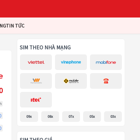
ÀNG
TIN TỨC
SIM THEO NHÀ MẠNG
0
m
0
09x
08x
07x
05x
03x
0