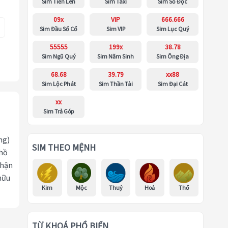
Sim Tiến Lên
Sim Taxi
Sim Số Độc
09x
VIP
666.666
Sim Đầu Số Cổ
Sim VIP
Sim Lục Quý
55555
199x
38.78
Sim Ngũ Quý
Sim Năm Sinh
Sim Ông Địa
68.68
39.79
xx88
Sim Lộc Phát
Sim Thần Tài
Sim Đại Cát
xx
Sim Trả Góp
ng)
SIM THEO MỆNH
 hồ
nhận
hữu
Kim
Mộc
Thuỷ
Hoả
Thổ
TỪ KHOÁ PHỔ BIẾN