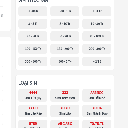
SIM THEO GIÁ
< 500 K
500 - 1 Tr
1 - 3 Tr
 ₫
3 - 5 Tr
5 - 10 Tr
10 - 30 Tr
30 - 50 Tr
50 - 80 Tr
80 - 100 Tr
100 - 150 Tr
150 - 200 Tr
200 - 300 Tr
300 - 500 Tr
500 - 1 Tỷ
> 1 Tỷ
LOẠI SIM
4444
333
AABBCC
Sim Tứ Quý
Sim Tam Hoa
Sim Dễ Nhớ
AA.BB
AB.AB
AB.BA
Sim Lặp Kép
Sim Lặp
Sim Gánh Đảo
6789
ABC.ABC
75.78.78