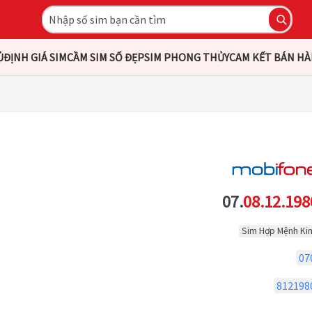
Ủ
ĐỊNH GIÁ SIM
CẦM SIM SỐ ĐẸP
SIM PHONG THỦY
CAM KẾT BÁN H
07.
08.12.198
Sim Hợp Mệnh Ki
07
812198