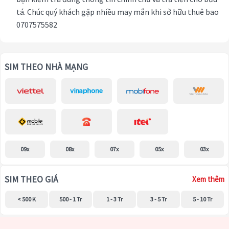
tá. Chúc quý khách gặp nhiều may mắn khi sở hữu thuê bao
0707575582
SIM THEO NHÀ MẠNG
09x
08x
07x
05x
03x
SIM THEO GIÁ
Xem thêm
< 500 K
500 - 1 Tr
1 - 3 Tr
3 - 5 Tr
5 - 10 Tr