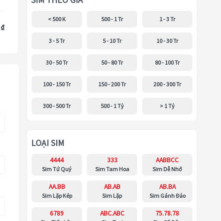
SIM THEO GIÁ
< 500 K
500 - 1 Tr
1 - 3 Tr
 ₫
3 - 5 Tr
5 - 10 Tr
10 - 30 Tr
30 - 50 Tr
50 - 80 Tr
80 - 100 Tr
100 - 150 Tr
150 - 200 Tr
200 - 300 Tr
300 - 500 Tr
500 - 1 Tỷ
> 1 Tỷ
LOẠI SIM
4444
333
AABBCC
Sim Tứ Quý
Sim Tam Hoa
Sim Dễ Nhớ
AA.BB
AB.AB
AB.BA
Sim Lặp Kép
Sim Lặp
Sim Gánh Đảo
6789
ABC.ABC
75.78.78