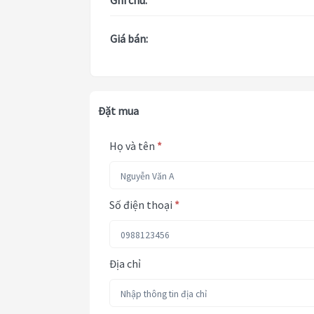
Ghi chú:
Giá bán:
Đặt mua
Họ và tên
*
Số điện thoại
*
Địa chỉ