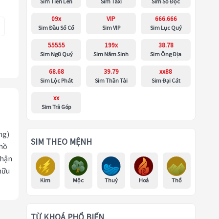
Sim Tiến Lên
Sim Taxi
Sim Số Độc
09x
VIP
666.666
Sim Đầu Số Cổ
Sim VIP
Sim Lục Quý
55555
199x
38.78
Sim Ngũ Quý
Sim Năm Sinh
Sim Ông Địa
68.68
39.79
xx88
Sim Lộc Phát
Sim Thần Tài
Sim Đại Cát
xx
Sim Trả Góp
ng)
SIM THEO MỆNH
 hồ
nhận
hữu
Kim
Mộc
Thuỷ
Hoả
Thổ
TỪ KHOÁ PHỔ BIẾN