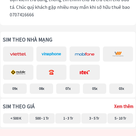
tá. Chúc quý khách gặp nhiều may mắn khi sở hữu thuê bao
0707416666
SIM THEO NHÀ MẠNG
09x
08x
07x
05x
03x
SIM THEO GIÁ
Xem thêm
< 500 K
500 - 1 Tr
1 - 3 Tr
3 - 5 Tr
5 - 10 Tr