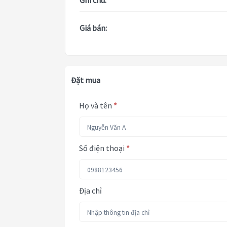
Ghi chú:
Giá bán:
Đặt mua
Họ và tên
*
Số điện thoại
*
Địa chỉ