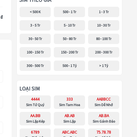
SIM THEO GIÁ
< 500 K
500 - 1 Tr
1 - 3 Tr
 ₫
3 - 5 Tr
5 - 10 Tr
10 - 30 Tr
30 - 50 Tr
50 - 80 Tr
80 - 100 Tr
100 - 150 Tr
150 - 200 Tr
200 - 300 Tr
300 - 500 Tr
500 - 1 Tỷ
> 1 Tỷ
LOẠI SIM
4444
333
AABBCC
Sim Tứ Quý
Sim Tam Hoa
Sim Dễ Nhớ
AA.BB
AB.AB
AB.BA
Sim Lặp Kép
Sim Lặp
Sim Gánh Đảo
6789
ABC.ABC
75.78.78