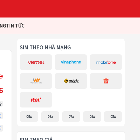
ÀNG
TIN TỨC
SIM THEO NHÀ MẠNG
6
ý
0
09x
08x
07x
05x
03x
6