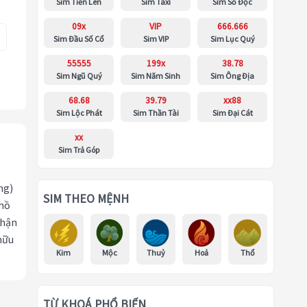
Sim Tiến Lên
Sim Taxi
Sim Số Độc
09x
VIP
666.666
Sim Đầu Số Cổ
Sim VIP
Sim Lục Quý
55555
199x
38.78
Sim Ngũ Quý
Sim Năm Sinh
Sim Ông Địa
68.68
39.79
xx88
Sim Lộc Phát
Sim Thần Tài
Sim Đại Cát
xx
Sim Trả Góp
ng)
SIM THEO MỆNH
 hồ
nhận
hữu
Kim
Mộc
Thuỷ
Hoả
Thổ
TỪ KHOÁ PHỔ BIẾN