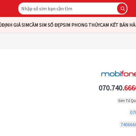
Ủ
ĐỊNH GIÁ SIM
CẦM SIM SỐ ĐẸP
SIM PHONG THỦY
CAM KẾT BÁN H
070.740.
666
Sim Tứ Qu
07
740666