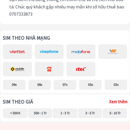
tá. Chúc quý khách gặp nhiều may mắn khi sở hữu thuê bao
0707333873
SIM THEO NHÀ MẠNG
09x
08x
07x
05x
03x
SIM THEO GIÁ
Xem thêm
< 500 K
500 - 1 Tr
1 - 3 Tr
3 - 5 Tr
5 - 10 Tr