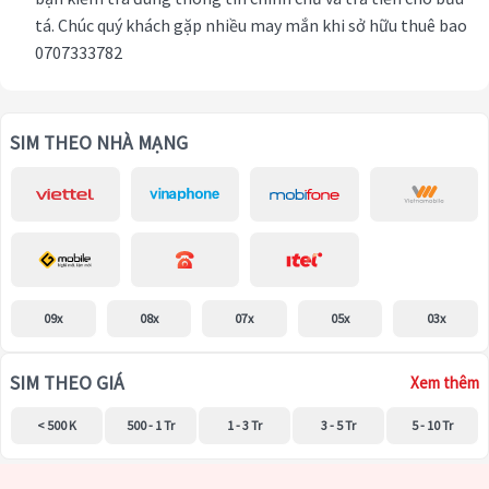
tá. Chúc quý khách gặp nhiều may mắn khi sở hữu thuê bao
0707333782
SIM THEO NHÀ MẠNG
09x
08x
07x
05x
03x
SIM THEO GIÁ
Xem thêm
< 500 K
500 - 1 Tr
1 - 3 Tr
3 - 5 Tr
5 - 10 Tr