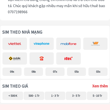
tá. Chúc quý khách gặp nhiều may mắn khi sở hữu thuê bao
0707198966
SIM THEO NHÀ MẠNG
09x
08x
07x
05x
03x
SIM THEO GIÁ
Xem thêm
< 500 K
500 - 1 Tr
1 - 3 Tr
3 - 5 Tr
5 - 10 Tr