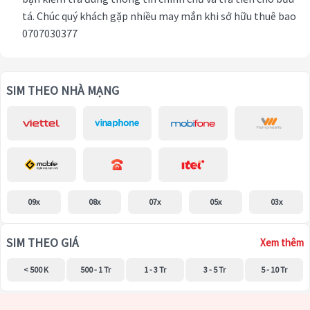
tá. Chúc quý khách gặp nhiều may mắn khi sở hữu thuê bao
0707030377
SIM THEO NHÀ MẠNG
09x
08x
07x
05x
03x
SIM THEO GIÁ
Xem thêm
< 500 K
500 - 1 Tr
1 - 3 Tr
3 - 5 Tr
5 - 10 Tr