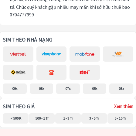
tá. Chúc quý khách gặp nhiều may mắn khi sở hữu thuê bao
0704777999
SIM THEO NHÀ MẠNG
09x
08x
07x
05x
03x
SIM THEO GIÁ
Xem thêm
< 500 K
500 - 1 Tr
1 - 3 Tr
3 - 5 Tr
5 - 10 Tr