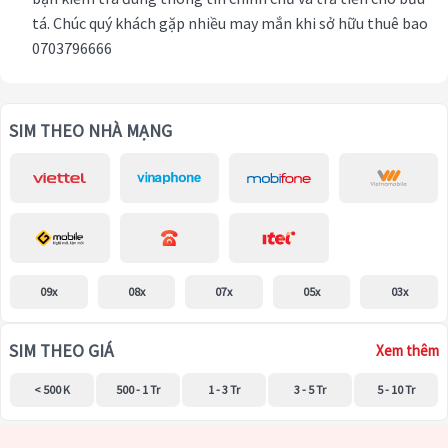
tá. Chúc quý khách gặp nhiều may mắn khi sở hữu thuê bao
0703796666
SIM THEO NHÀ MẠNG
09x
08x
07x
05x
03x
SIM THEO GIÁ
Xem thêm
< 500 K
500 - 1 Tr
1 - 3 Tr
3 - 5 Tr
5 - 10 Tr