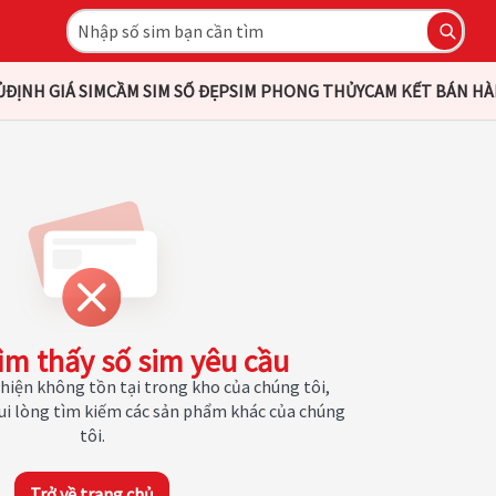
Ủ
ĐỊNH GIÁ SIM
CẦM SIM SỐ ĐẸP
SIM PHONG THỦY
CAM KẾT BÁN H
ìm thấy số sim yêu cầu
hiện không tồn tại trong kho của chúng tôi,
Vui lòng tìm kiếm các sản phẩm khác của chúng
tôi.
Trở về trang chủ