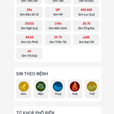
Sim Tiến Lên
Sim Taxi
Sim Số Độc
09x
VIP
666.666
Sim Đầu Số Cổ
Sim VIP
Sim Lục Quý
55555
199x
38.78
Sim Ngũ Quý
Sim Năm Sinh
Sim Ông Địa
68.68
39.79
xx88
Sim Lộc Phát
Sim Thần Tài
Sim Đại Cát
xx
Sim Trả Góp
SIM THEO MỆNH
Kim
Mộc
Thuỷ
Hoả
Thổ
TỪ KHOÁ PHỔ BIẾN