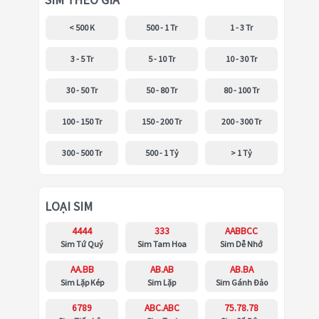
SIM THEO GIÁ
< 500 K
500 - 1 Tr
1 - 3 Tr
3 - 5 Tr
5 - 10 Tr
10 - 30 Tr
30 - 50 Tr
50 - 80 Tr
80 - 100 Tr
100 - 150 Tr
150 - 200 Tr
200 - 300 Tr
300 - 500 Tr
500 - 1 Tỷ
> 1 Tỷ
LOẠI SIM
4444
333
AABBCC
Sim Tứ Quý
Sim Tam Hoa
Sim Dễ Nhớ
AA.BB
AB.AB
AB.BA
Sim Lặp Kép
Sim Lặp
Sim Gánh Đảo
6789
ABC.ABC
75.78.78