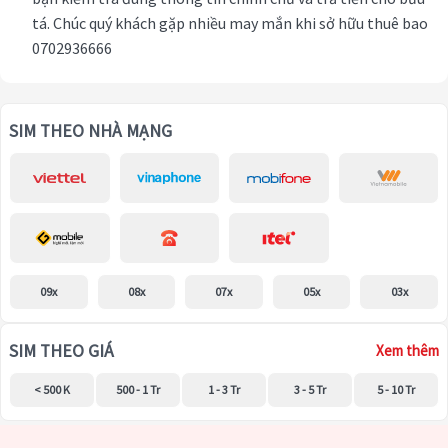
tá. Chúc quý khách gặp nhiều may mắn khi sở hữu thuê bao
0702936666
SIM THEO NHÀ MẠNG
09x
08x
07x
05x
03x
SIM THEO GIÁ
Xem thêm
< 500 K
500 - 1 Tr
1 - 3 Tr
3 - 5 Tr
5 - 10 Tr