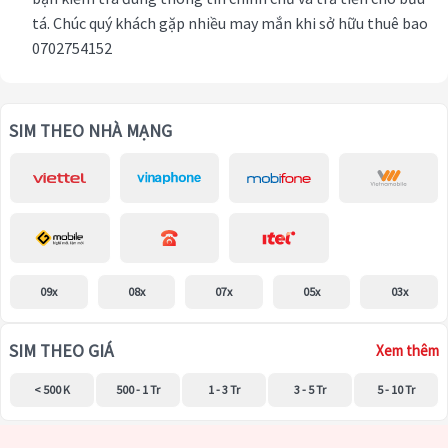
tá. Chúc quý khách gặp nhiều may mắn khi sở hữu thuê bao
0702754152
SIM THEO NHÀ MẠNG
09x
08x
07x
05x
03x
SIM THEO GIÁ
Xem thêm
< 500 K
500 - 1 Tr
1 - 3 Tr
3 - 5 Tr
5 - 10 Tr