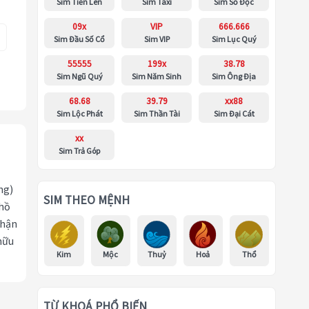
Sim Tiến Lên
Sim Taxi
Sim Số Độc
09x
VIP
666.666
Sim Đầu Số Cổ
Sim VIP
Sim Lục Quý
55555
199x
38.78
Sim Ngũ Quý
Sim Năm Sinh
Sim Ông Địa
68.68
39.79
xx88
Sim Lộc Phát
Sim Thần Tài
Sim Đại Cát
xx
Sim Trả Góp
ng)
SIM THEO MỆNH
 hồ
nhận
hữu
Kim
Mộc
Thuỷ
Hoả
Thổ
TỪ KHOÁ PHỔ BIẾN