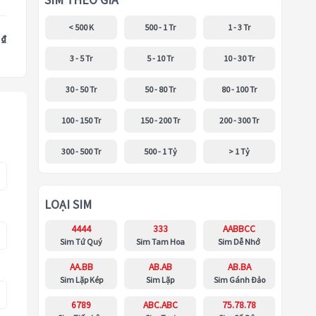
SIM THEO GIÁ
< 500 K
500 - 1 Tr
1 - 3 Tr
 ₫
3 - 5 Tr
5 - 10 Tr
10 - 30 Tr
30 - 50 Tr
50 - 80 Tr
80 - 100 Tr
100 - 150 Tr
150 - 200 Tr
200 - 300 Tr
300 - 500 Tr
500 - 1 Tỷ
> 1 Tỷ
LOẠI SIM
4444
333
AABBCC
Sim Tứ Quý
Sim Tam Hoa
Sim Dễ Nhớ
AA.BB
AB.AB
AB.BA
Sim Lặp Kép
Sim Lặp
Sim Gánh Đảo
6789
ABC.ABC
75.78.78