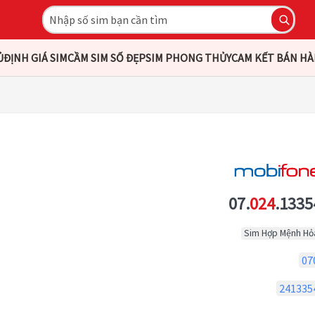
Ủ
ĐỊNH GIÁ SIM
CẦM SIM SỐ ĐẸP
SIM PHONG THỦY
CAM KẾT BÁN H
07.
024
.1335
Sim Hợp Mệnh Hỏ
07
241335