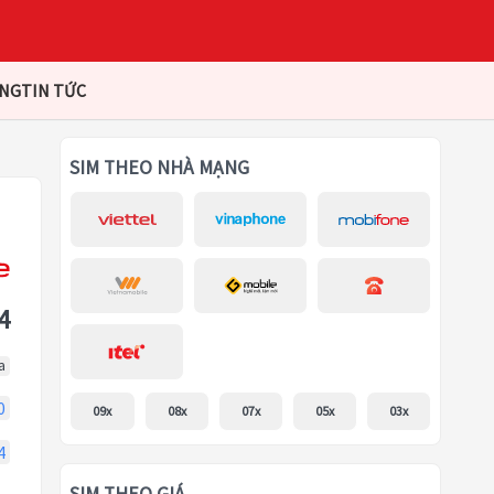
ÀNG
TIN TỨC
SIM THEO NHÀ MẠNG
4
a
0
09x
08x
07x
05x
03x
4