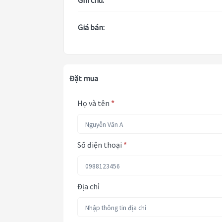
Ghi chú:
Giá bán:
Đặt mua
Họ và tên
*
Số điện thoại
*
Địa chỉ