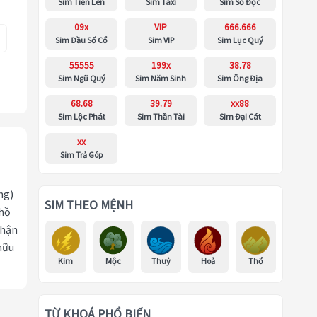
Sim Tiến Lên
Sim Taxi
Sim Số Độc
09x
VIP
666.666
Sim Đầu Số Cổ
Sim VIP
Sim Lục Quý
55555
199x
38.78
Sim Ngũ Quý
Sim Năm Sinh
Sim Ông Địa
68.68
39.79
xx88
Sim Lộc Phát
Sim Thần Tài
Sim Đại Cát
xx
Sim Trả Góp
ng)
SIM THEO MỆNH
 hồ
nhận
hữu
Kim
Mộc
Thuỷ
Hoả
Thổ
TỪ KHOÁ PHỔ BIẾN