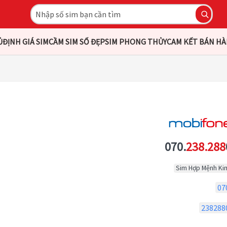
Ủ
ĐỊNH GIÁ SIM
CẦM SIM SỐ ĐẸP
SIM PHONG THỦY
CAM KẾT BÁN H
070.
238.288
Sim Hợp Mệnh Ki
07
238288