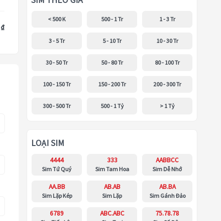
SIM THEO GIÁ
< 500 K
500 - 1 Tr
1 - 3 Tr
 ₫
3 - 5 Tr
5 - 10 Tr
10 - 30 Tr
30 - 50 Tr
50 - 80 Tr
80 - 100 Tr
100 - 150 Tr
150 - 200 Tr
200 - 300 Tr
300 - 500 Tr
500 - 1 Tỷ
> 1 Tỷ
LOẠI SIM
4444
333
AABBCC
Sim Tứ Quý
Sim Tam Hoa
Sim Dễ Nhớ
AA.BB
AB.AB
AB.BA
Sim Lặp Kép
Sim Lặp
Sim Gánh Đảo
6789
ABC.ABC
75.78.78