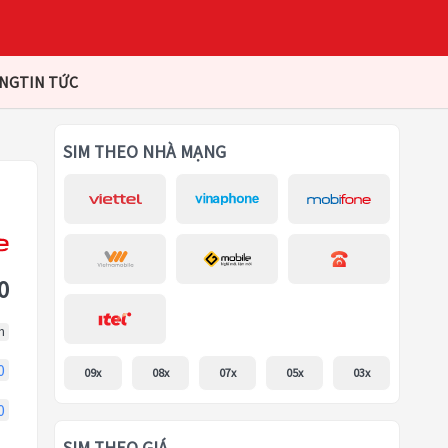
ÀNG
TIN TỨC
SIM THEO NHÀ MẠNG
0
m
0
09x
08x
07x
05x
03x
0