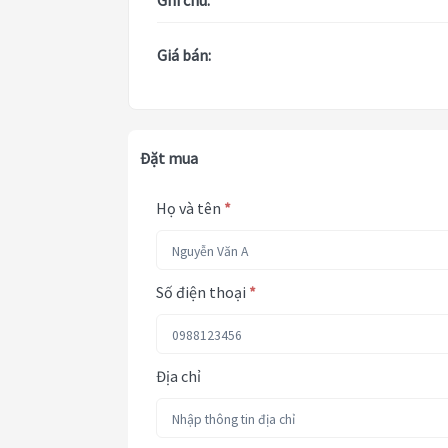
Ghi chú:
Giá bán:
Đặt mua
Họ và tên
*
Số điện thoại
*
Địa chỉ