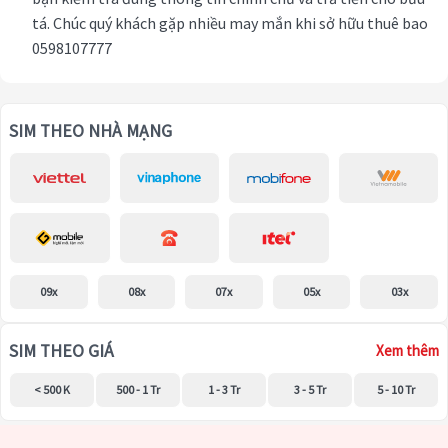
tá. Chúc quý khách gặp nhiều may mắn khi sở hữu thuê bao
0598107777
SIM THEO NHÀ MẠNG
09x
08x
07x
05x
03x
SIM THEO GIÁ
Xem thêm
< 500 K
500 - 1 Tr
1 - 3 Tr
3 - 5 Tr
5 - 10 Tr