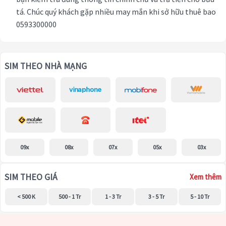
tá. Chúc quý khách gặp nhiều may mắn khi sở hữu thuê bao
0593300000
SIM THEO NHÀ MẠNG
09x
08x
07x
05x
03x
SIM THEO GIÁ
Xem thêm
< 500 K
500 - 1 Tr
1 - 3 Tr
3 - 5 Tr
5 - 10 Tr