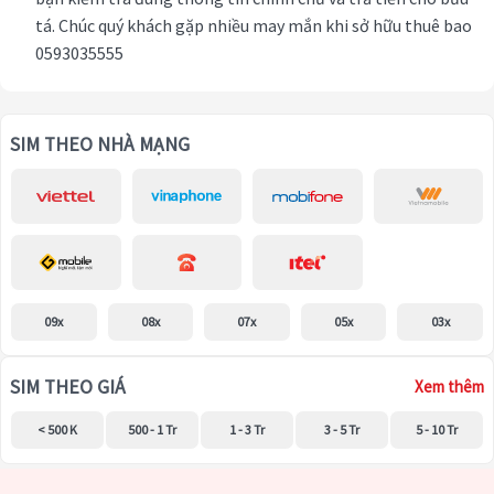
tá. Chúc quý khách gặp nhiều may mắn khi sở hữu thuê bao
0593035555
SIM THEO NHÀ MẠNG
09x
08x
07x
05x
03x
SIM THEO GIÁ
Xem thêm
< 500 K
500 - 1 Tr
1 - 3 Tr
3 - 5 Tr
5 - 10 Tr