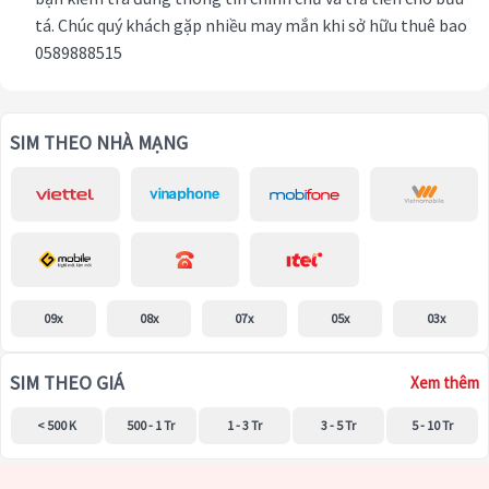
tá. Chúc quý khách gặp nhiều may mắn khi sở hữu thuê bao
0589888515
SIM THEO NHÀ MẠNG
09x
08x
07x
05x
03x
SIM THEO GIÁ
Xem thêm
< 500 K
500 - 1 Tr
1 - 3 Tr
3 - 5 Tr
5 - 10 Tr