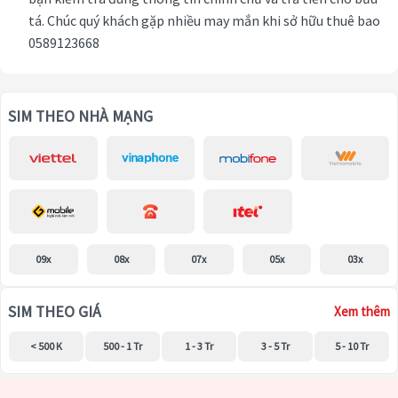
tá. Chúc quý khách gặp nhiều may mắn khi sở hữu thuê bao
0589123668
SIM THEO NHÀ MẠNG
09x
08x
07x
05x
03x
SIM THEO GIÁ
Xem thêm
< 500 K
500 - 1 Tr
1 - 3 Tr
3 - 5 Tr
5 - 10 Tr