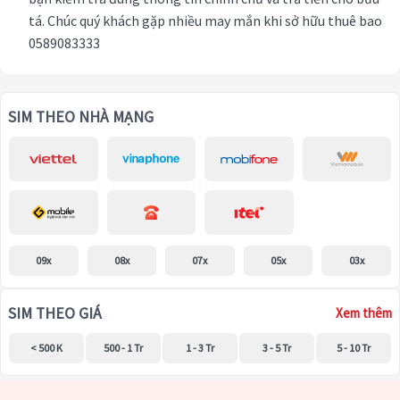
tá. Chúc quý khách gặp nhiều may mắn khi sở hữu thuê bao
0589083333
SIM THEO NHÀ MẠNG
09x
08x
07x
05x
03x
SIM THEO GIÁ
Xem thêm
< 500 K
500 - 1 Tr
1 - 3 Tr
3 - 5 Tr
5 - 10 Tr