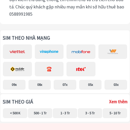
tá. Chúc quý khách gặp nhiều may mắn khi sở hữu thuê bao
0588991985
SIM THEO NHÀ MẠNG
09x
08x
07x
05x
03x
SIM THEO GIÁ
Xem thêm
< 500 K
500 - 1 Tr
1 - 3 Tr
3 - 5 Tr
5 - 10 Tr