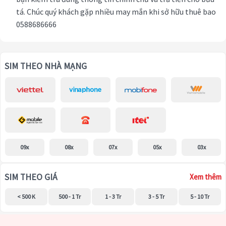
tá. Chúc quý khách gặp nhiều may mắn khi sở hữu thuê bao
0588686666
SIM THEO NHÀ MẠNG
09x
08x
07x
05x
03x
SIM THEO GIÁ
Xem thêm
< 500 K
500 - 1 Tr
1 - 3 Tr
3 - 5 Tr
5 - 10 Tr