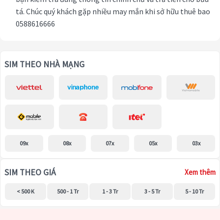
tá. Chúc quý khách gặp nhiều may mắn khi sở hữu thuê bao
0588616666
SIM THEO NHÀ MẠNG
09x
08x
07x
05x
03x
SIM THEO GIÁ
Xem thêm
< 500 K
500 - 1 Tr
1 - 3 Tr
3 - 5 Tr
5 - 10 Tr