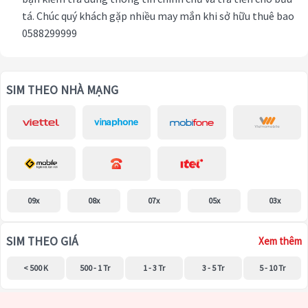
tá. Chúc quý khách gặp nhiều may mắn khi sở hữu thuê bao
0588299999
SIM THEO NHÀ MẠNG
09x
08x
07x
05x
03x
SIM THEO GIÁ
Xem thêm
< 500 K
500 - 1 Tr
1 - 3 Tr
3 - 5 Tr
5 - 10 Tr