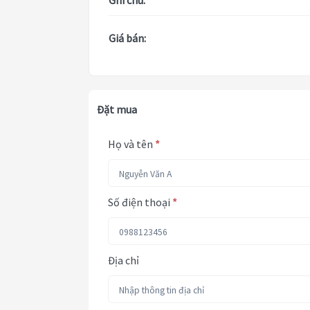
Ghi chú:
Giá bán:
Đặt mua
Họ và tên
*
Số điện thoại
*
Địa chỉ