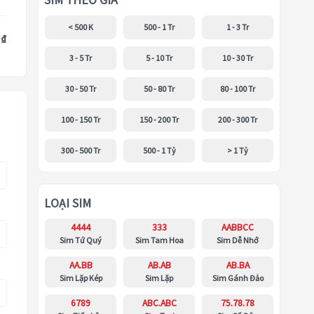
SIM THEO GIÁ
< 500 K
500 - 1 Tr
1 - 3 Tr
 ₫
3 - 5 Tr
5 - 10 Tr
10 - 30 Tr
30 - 50 Tr
50 - 80 Tr
80 - 100 Tr
100 - 150 Tr
150 - 200 Tr
200 - 300 Tr
300 - 500 Tr
500 - 1 Tỷ
> 1 Tỷ
LOẠI SIM
4444
333
AABBCC
Sim Tứ Quý
Sim Tam Hoa
Sim Dễ Nhớ
AA.BB
AB.AB
AB.BA
Sim Lặp Kép
Sim Lặp
Sim Gánh Đảo
6789
ABC.ABC
75.78.78