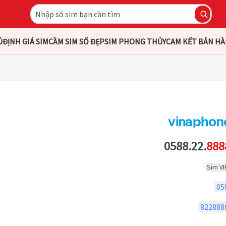
Ủ
ĐỊNH GIÁ SIM
CẦM SIM SỐ ĐẸP
SIM PHONG THỦY
CAM KẾT BÁN H
0588.22.
888
Sim VI
05
822888