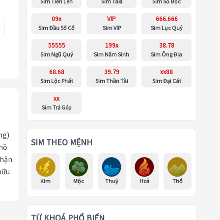
Sim Tiến Lên
Sim Taxi
Sim Số Độc
09x
VIP
666.666
Sim Đầu Số Cổ
Sim VIP
Sim Lục Quý
55555
199x
38.78
Sim Ngũ Quý
Sim Năm Sinh
Sim Ông Địa
68.68
39.79
xx88
Sim Lộc Phát
Sim Thần Tài
Sim Đại Cát
xx
Sim Trả Góp
ng)
SIM THEO MỆNH
 hồ
nhận
hữu
Kim
Mộc
Thuỷ
Hoả
Thổ
TỪ KHOÁ PHỔ BIẾN