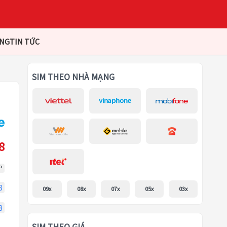
ÀNG
TIN TỨC
SIM THEO NHÀ MẠNG
8
P
8
09x
08x
07x
05x
03x
8