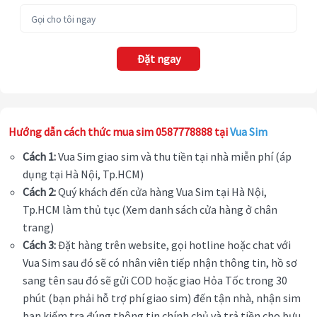
Đặt ngay
Hướng dẫn cách thức mua sim 0587778888 tại
Vua Sim
Cách 1:
Vua Sim giao sim và thu tiền tại nhà miễn phí (áp
dụng tại Hà Nội, Tp.HCM)
Cách 2:
Quý khách đến cửa hàng Vua Sim tại Hà Nội,
Tp.HCM làm thủ tục (Xem danh sách cửa hàng ở chân
trang)
Cách 3:
Đặt hàng trên website, gọi hotline hoặc chat với
Vua Sim sau đó sẽ có nhân viên tiếp nhận thông tin, hồ sơ
sang tên sau đó sẽ gửi COD hoặc giao Hỏa Tốc trong 30
phút (bạn phải hỗ trợ phí giao sim) đến tận nhà, nhận sim
bạn kiểm tra đúng thông tin chính chủ và trả tiền cho bưu