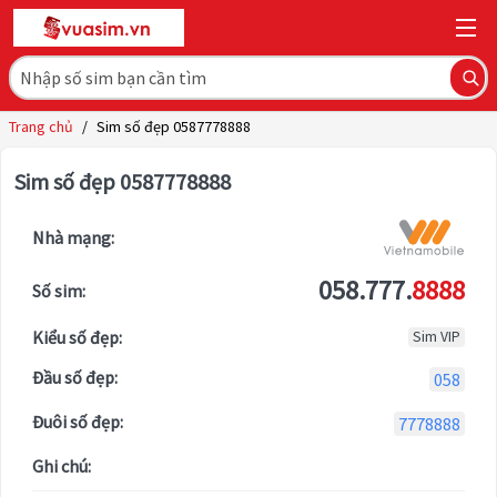
Trang chủ
/
Sim số đẹp 0587778888
Sim số đẹp 0587778888
Nhà mạng:
058.777.
8888
Số sim:
Kiểu số đẹp:
Sim VIP
Đầu số đẹp:
058
Đuôi số đẹp:
7778888
Ghi chú: