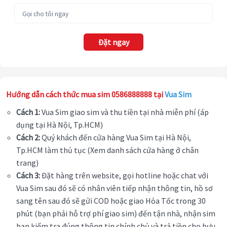
Đặt ngay
Hướng dẫn cách thức mua sim 0586888888 tại
Vua Sim
Cách 1:
Vua Sim giao sim và thu tiền tại nhà miễn phí (áp
dụng tại Hà Nội, Tp.HCM)
Cách 2:
Quý khách đến cửa hàng Vua Sim tại Hà Nội,
Tp.HCM làm thủ tục (Xem danh sách cửa hàng ở chân
trang)
Cách 3:
Đặt hàng trên website, gọi hotline hoặc chat với
Vua Sim sau đó sẽ có nhân viên tiếp nhận thông tin, hồ sơ
sang tên sau đó sẽ gửi COD hoặc giao Hỏa Tốc trong 30
phút (bạn phải hỗ trợ phí giao sim) đến tận nhà, nhận sim
bạn kiểm tra đúng thông tin chính chủ và trả tiền cho bưu