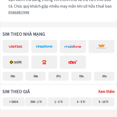
tá. Chúc quý khách gặp nhiều may mắn khi sở hữu thuê bao
0586881998
SIM THEO NHÀ MẠNG
09x
08x
07x
05x
03x
SIM THEO GIÁ
Xem thêm
< 500 K
500 - 1 Tr
1 - 3 Tr
3 - 5 Tr
5 - 10 Tr