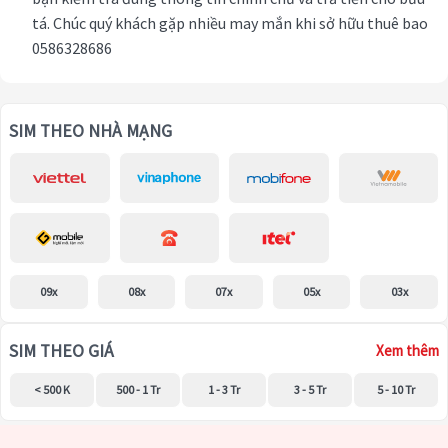
tá. Chúc quý khách gặp nhiều may mắn khi sở hữu thuê bao
0586328686
SIM THEO NHÀ MẠNG
09x
08x
07x
05x
03x
SIM THEO GIÁ
Xem thêm
< 500 K
500 - 1 Tr
1 - 3 Tr
3 - 5 Tr
5 - 10 Tr