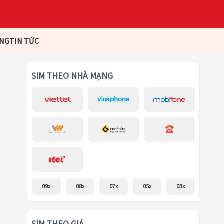
ÀNG
TIN TỨC
SIM THEO NHÀ MẠNG
09x
08x
07x
05x
03x