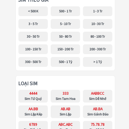
SIM THEO GIÁ
< 500 K
500 - 1 Tr
1 - 3 Tr
3 - 5 Tr
5 - 10 Tr
10 - 30 Tr
30 - 50 Tr
50 - 80 Tr
80 - 100 Tr
100 - 150 Tr
150 - 200 Tr
200 - 300 Tr
300 - 500 Tr
500 - 1 Tỷ
> 1 Tỷ
LOẠI SIM
4444
333
AABBCC
Sim Tứ Quý
Sim Tam Hoa
Sim Dễ Nhớ
AA.BB
AB.AB
AB.BA
Sim Lặp Kép
Sim Lặp
Sim Gánh Đảo
6789
ABC.ABC
75.78.78