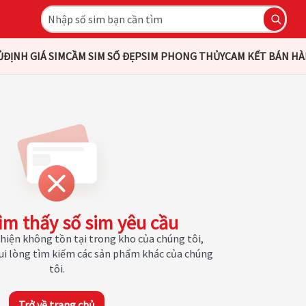
Ủ
ĐỊNH GIÁ SIM
CẦM SIM SỐ ĐẸP
SIM PHONG THỦY
CAM KẾT BÁN H
ìm thấy số sim yêu cầu
hiện không tồn tại trong kho của chúng tôi,
Vui lòng tìm kiếm các sản phẩm khác của chúng
tôi.
Trở về trang chủ