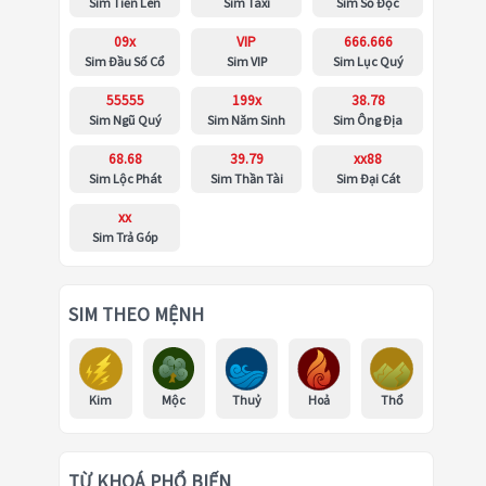
Sim Tiến Lên
Sim Taxi
Sim Số Độc
09x
VIP
666.666
Sim Đầu Số Cổ
Sim VIP
Sim Lục Quý
55555
199x
38.78
Sim Ngũ Quý
Sim Năm Sinh
Sim Ông Địa
68.68
39.79
xx88
Sim Lộc Phát
Sim Thần Tài
Sim Đại Cát
xx
Sim Trả Góp
SIM THEO MỆNH
Kim
Mộc
Thuỷ
Hoả
Thổ
TỪ KHOÁ PHỔ BIẾN