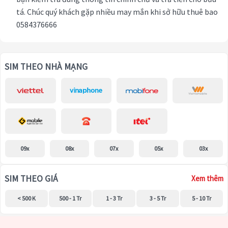
tá. Chúc quý khách gặp nhiều may mắn khi sở hữu thuê bao
0584376666
SIM THEO NHÀ MẠNG
09x
08x
07x
05x
03x
SIM THEO GIÁ
Xem thêm
< 500 K
500 - 1 Tr
1 - 3 Tr
3 - 5 Tr
5 - 10 Tr