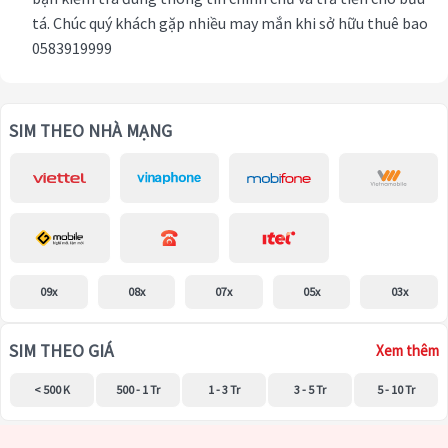
tá. Chúc quý khách gặp nhiều may mắn khi sở hữu thuê bao
0583919999
SIM THEO NHÀ MẠNG
09x
08x
07x
05x
03x
SIM THEO GIÁ
Xem thêm
< 500 K
500 - 1 Tr
1 - 3 Tr
3 - 5 Tr
5 - 10 Tr