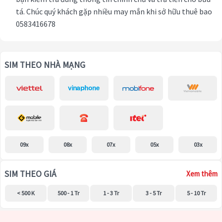
tá. Chúc quý khách gặp nhiều may mắn khi sở hữu thuê bao
0583416678
SIM THEO NHÀ MẠNG
09x
08x
07x
05x
03x
SIM THEO GIÁ
Xem thêm
< 500 K
500 - 1 Tr
1 - 3 Tr
3 - 5 Tr
5 - 10 Tr