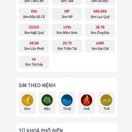
Sim Tiến Lên
Sim Taxi
Sim Số Độc
09x
VIP
666.666
Sim Đầu Số Cổ
Sim VIP
Sim Lục Quý
55555
199x
38.78
Sim Ngũ Quý
Sim Năm Sinh
Sim Ông Địa
68.68
39.79
xx88
Sim Lộc Phát
Sim Thần Tài
Sim Đại Cát
xx
Sim Trả Góp
SIM THEO MỆNH
Kim
Mộc
Thuỷ
Hoả
Thổ
TỪ KHOÁ PHỔ BIẾN