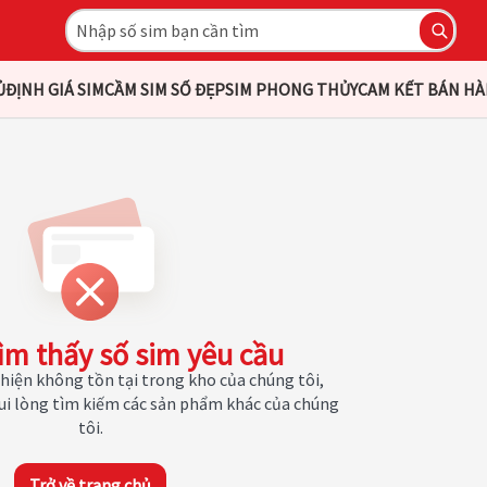
Ủ
ĐỊNH GIÁ SIM
CẦM SIM SỐ ĐẸP
SIM PHONG THỦY
CAM KẾT BÁN H
ìm thấy số sim yêu cầu
hiện không tồn tại trong kho của chúng tôi,
Vui lòng tìm kiếm các sản phẩm khác của chúng
tôi.
Trở về trang chủ