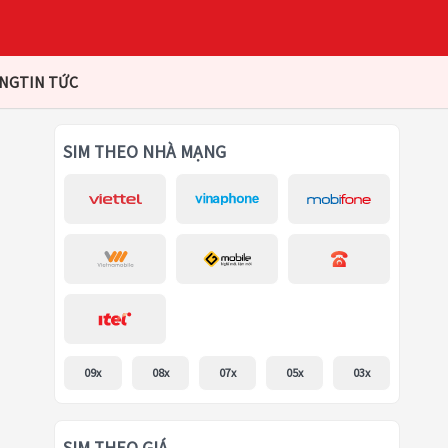
ÀNG
TIN TỨC
SIM THEO NHÀ MẠNG
09x
08x
07x
05x
03x