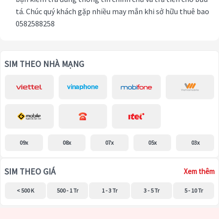
tá. Chúc quý khách gặp nhiều may mắn khi sở hữu thuê bao
0582588258
SIM THEO NHÀ MẠNG
09x
08x
07x
05x
03x
SIM THEO GIÁ
Xem thêm
< 500 K
500 - 1 Tr
1 - 3 Tr
3 - 5 Tr
5 - 10 Tr