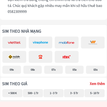
tá. Chúc quý khách gặp nhiều may mắn khi sở hữu thuê bao
0582309999
SIM THEO NHÀ MẠNG
09x
08x
07x
05x
03x
SIM THEO GIÁ
Xem thêm
< 500 K
500 - 1 Tr
1 - 3 Tr
3 - 5 Tr
5 - 10 Tr