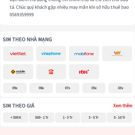
tá. Chúc quý khách gặp nhiều may mắn khi sở hữu thuê bao
0569359999
SIM THEO NHÀ MẠNG
09x
08x
07x
05x
03x
SIM THEO GIÁ
Xem thêm
< 500 K
500 - 1 Tr
1 - 3 Tr
3 - 5 Tr
5 - 10 Tr