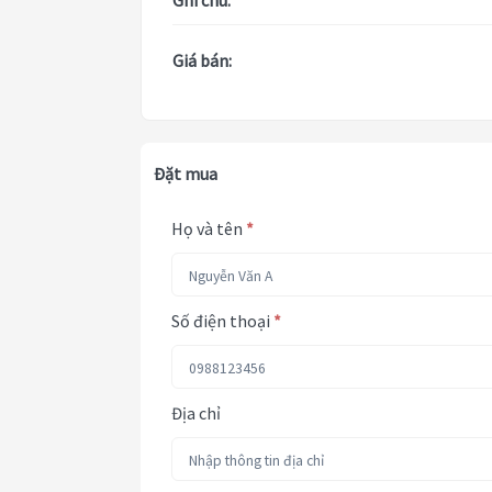
Ghi chú:
Giá bán:
Đặt mua
Họ và tên
*
Số điện thoại
*
Địa chỉ