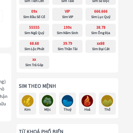
Sim Tiến Lên
Sim Taxi
Sim Số Độc
09x
VIP
666.666
Sim Đầu Số Cổ
Sim VIP
Sim Lục Quý
55555
199x
38.78
Sim Ngũ Quý
Sim Năm Sinh
Sim Ông Địa
68.68
39.79
xx88
Sim Lộc Phát
Sim Thần Tài
Sim Đại Cát
xx
Sim Trả Góp
ng)
SIM THEO MỆNH
 hồ
nhận
hữu
Kim
Mộc
Thuỷ
Hoả
Thổ
TỪ KHOÁ PHỔ BIẾN