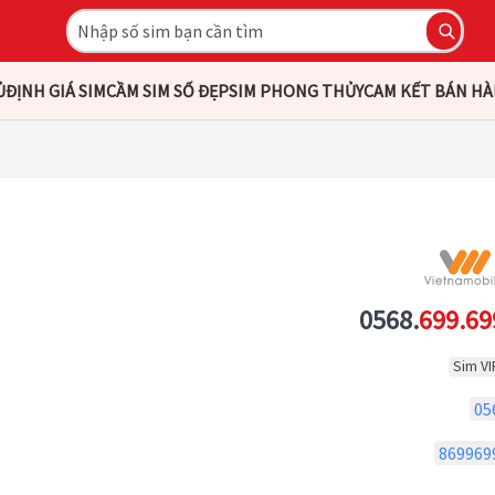
Ủ
ĐỊNH GIÁ SIM
CẦM SIM SỐ ĐẸP
SIM PHONG THỦY
CAM KẾT BÁN H
0568.
699.69
Sim VI
05
869969