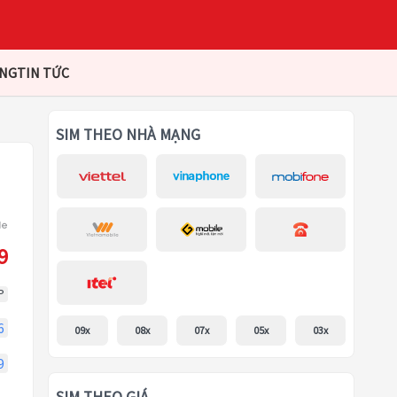
ÀNG
TIN TỨC
SIM THEO NHÀ MẠNG
9
P
6
09x
08x
07x
05x
03x
9