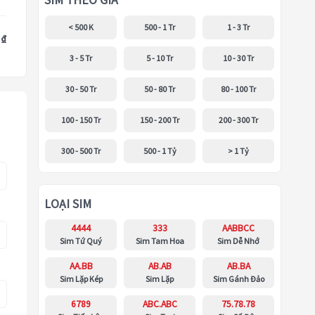
SIM THEO GIÁ
< 500 K
500 - 1 Tr
1 - 3 Tr
 ₫
3 - 5 Tr
5 - 10 Tr
10 - 30 Tr
30 - 50 Tr
50 - 80 Tr
80 - 100 Tr
100 - 150 Tr
150 - 200 Tr
200 - 300 Tr
300 - 500 Tr
500 - 1 Tỷ
> 1 Tỷ
LOẠI SIM
4444
333
AABBCC
Sim Tứ Quý
Sim Tam Hoa
Sim Dễ Nhớ
AA.BB
AB.AB
AB.BA
Sim Lặp Kép
Sim Lặp
Sim Gánh Đảo
6789
ABC.ABC
75.78.78