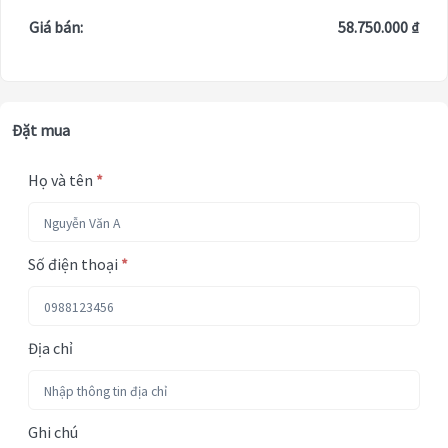
Giá bán:
58.750.000 ₫
Đặt mua
Họ và tên
*
Số điện thoại
*
Địa chỉ
Ghi chú