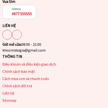
Vua Sim
Hotline
0877.555555
LIÊN HỆ
Giờ mở cửa:
08:00 - 21:00
khosimdaigia@gmail.com
THÔNG TIN
Điều khoản và điều kiện giao dịch
Chính sách bảo mật
Cách mua sim và thanh toán
Chính sách đổi trả
Liên hệ
Sitemap