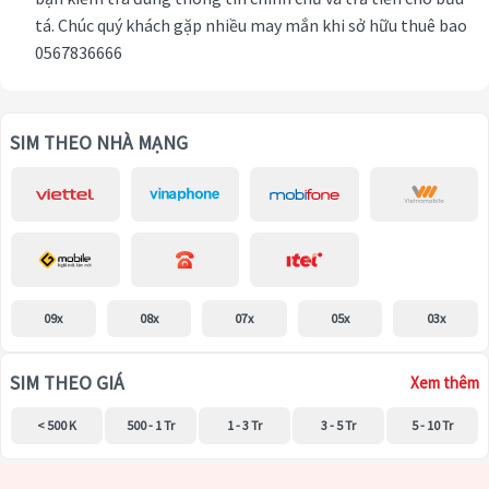
tá. Chúc quý khách gặp nhiều may mắn khi sở hữu thuê bao
0567836666
SIM THEO NHÀ MẠNG
09x
08x
07x
05x
03x
SIM THEO GIÁ
Xem thêm
< 500 K
500 - 1 Tr
1 - 3 Tr
3 - 5 Tr
5 - 10 Tr