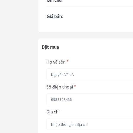
Ghi chú:
Giá bán:
Đặt mua
Họ và tên
*
Số điện thoại
*
Địa chỉ