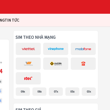
ÀNG
TIN TỨC
SIM THEO NHÀ MẠNG
4
a
6
09x
08x
07x
05x
03x
4