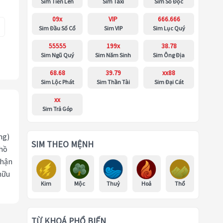
Sim Tiến Lên
Sim Taxi
Sim Số Độc
09x
VIP
666.666
Sim Đầu Số Cổ
Sim VIP
Sim Lục Quý
55555
199x
38.78
Sim Ngũ Quý
Sim Năm Sinh
Sim Ông Địa
68.68
39.79
xx88
Sim Lộc Phát
Sim Thần Tài
Sim Đại Cát
xx
Sim Trả Góp
ng)
SIM THEO MỆNH
 hồ
nhận
hữu
Kim
Mộc
Thuỷ
Hoả
Thổ
TỪ KHOÁ PHỔ BIẾN