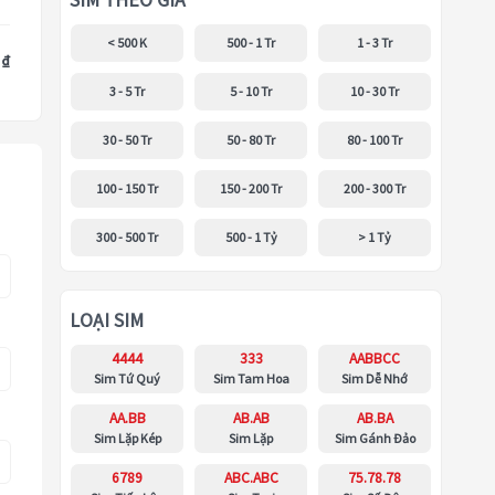
SIM THEO GIÁ
< 500 K
500 - 1 Tr
1 - 3 Tr
 ₫
3 - 5 Tr
5 - 10 Tr
10 - 30 Tr
30 - 50 Tr
50 - 80 Tr
80 - 100 Tr
100 - 150 Tr
150 - 200 Tr
200 - 300 Tr
300 - 500 Tr
500 - 1 Tỷ
> 1 Tỷ
LOẠI SIM
4444
333
AABBCC
Sim Tứ Quý
Sim Tam Hoa
Sim Dễ Nhớ
AA.BB
AB.AB
AB.BA
Sim Lặp Kép
Sim Lặp
Sim Gánh Đảo
6789
ABC.ABC
75.78.78