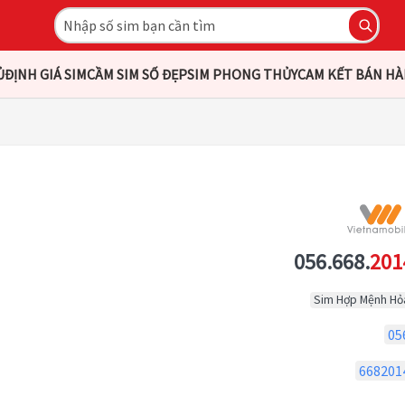
Ủ
ĐỊNH GIÁ SIM
CẦM SIM SỐ ĐẸP
SIM PHONG THỦY
CAM KẾT BÁN H
056.668.
201
Sim Hợp Mệnh Hỏ
05
668201