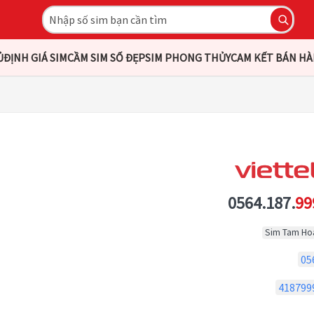
Ủ
ĐỊNH GIÁ SIM
CẦM SIM SỐ ĐẸP
SIM PHONG THỦY
CAM KẾT BÁN H
0564.187.
99
Sim Tam Ho
05
418799