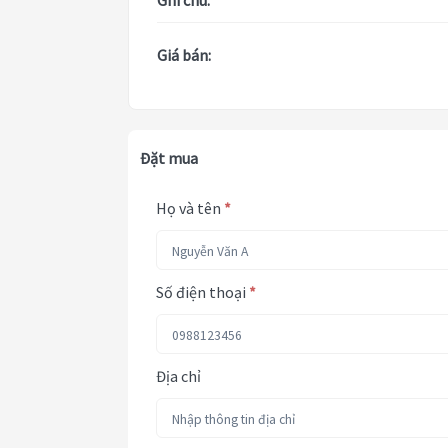
Ghi chú:
Giá bán:
Đặt mua
Họ và tên
*
Số điện thoại
*
Địa chỉ