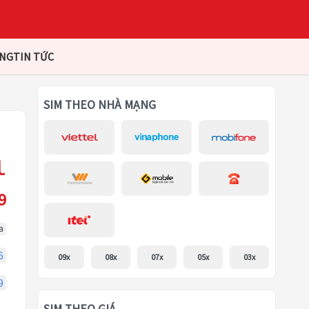
ÀNG
TIN TỨC
SIM THEO NHÀ MẠNG
9
a
6
09x
08x
07x
05x
03x
9