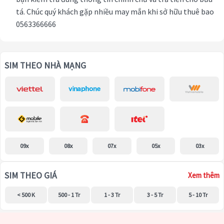
tá. Chúc quý khách gặp nhiều may mắn khi sở hữu thuê bao
0563366666
SIM THEO NHÀ MẠNG
09x
08x
07x
05x
03x
SIM THEO GIÁ
Xem thêm
< 500 K
500 - 1 Tr
1 - 3 Tr
3 - 5 Tr
5 - 10 Tr