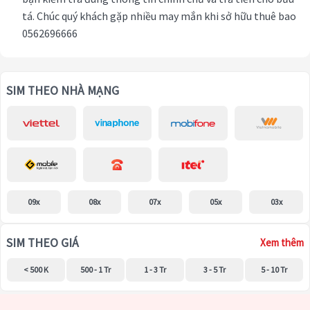
tá. Chúc quý khách gặp nhiều may mắn khi sở hữu thuê bao
0562696666
SIM THEO NHÀ MẠNG
09x
08x
07x
05x
03x
SIM THEO GIÁ
Xem thêm
< 500 K
500 - 1 Tr
1 - 3 Tr
3 - 5 Tr
5 - 10 Tr