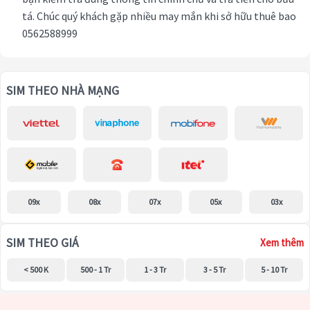
tá. Chúc quý khách gặp nhiều may mắn khi sở hữu thuê bao
0562588999
SIM THEO NHÀ MẠNG
09x
08x
07x
05x
03x
SIM THEO GIÁ
Xem thêm
< 500 K
500 - 1 Tr
1 - 3 Tr
3 - 5 Tr
5 - 10 Tr